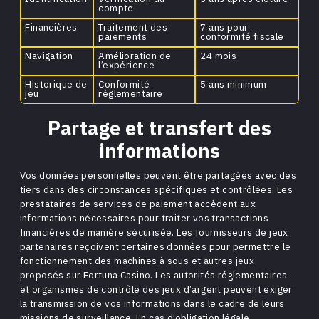
compte
Financières
Traitement des
7 ans pour
paiements
conformité fiscale
Navigation
Amélioration de
24 mois
l’expérience
Historique de
Conformité
5 ans minimum
jeu
réglementaire
Partage et transfert des
informations
Vos données personnelles peuvent être partagées avec des
tiers dans des circonstances spécifiques et contrôlées. Les
prestataires de services de paiement accèdent aux
informations nécessaires pour traiter vos transactions
financières de manière sécurisée. Les fournisseurs de jeux
partenaires reçoivent certaines données pour permettre le
fonctionnement des machines à sous et autres jeux
proposés sur Fortuna Casino. Les autorités réglementaires
et organismes de contrôle des jeux d’argent peuvent exiger
la transmission de vos informations dans le cadre de leurs
missions de surveillance. En cas d’obligation légale,