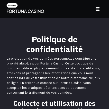
Politique de
confidentialité
La protection de vos données personnelles constitue une
priorité absolue pour Fortuna Casino. Cette politique de
confidentialité explique comment nous collectons, utilisons,
stockons et protégeons les informations que vous nous
confiez lors de votre utilisation de notre plateforme de jeux
en ligne. En créant un compte sur Fortuna Casino, vous
acceptez les pratiques décrites dans ce document
concernant le traitement de vos données.
Collecte et utilisation des