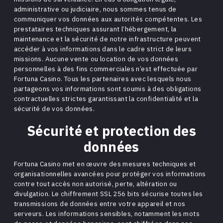
administrative ou judiciaire, nous sommes tenus de
communiquer vos données aux autorités compétentes. Les
prestataires techniques assurant l’hébergement, la
maintenance et la sécurité de notre infrastructure peuvent
accéder à vos informations dans le cadre strict de leurs
missions. Aucune vente ou location de vos données
personnelles à des fins commerciales n’est effectuée par
Fortuna Casino. Tous les partenaires avec lesquels nous
partageons vos informations sont soumis à des obligations
contractuelles strictes garantissant la confidentialité et la
sécurité de vos données.
Sécurité et protection des
données
Fortuna Casino met en œuvre des mesures techniques et
organisationnelles avancées pour protéger vos informations
contre tout accès non autorisé, perte, altération ou
divulgation. Le chiffrement SSL 256 bits sécurise toutes les
transmissions de données entre votre appareil et nos
serveurs. Les informations sensibles, notamment les mots