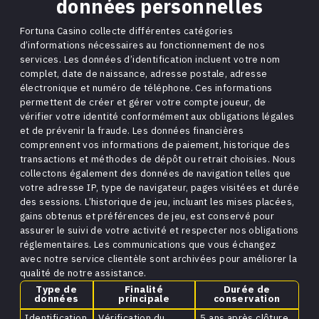
données personnelles
Fortuna Casino collecte différentes catégories
d’informations nécessaires au fonctionnement de nos
services. Les données d’identification incluent votre nom
complet, date de naissance, adresse postale, adresse
électronique et numéro de téléphone. Ces informations
permettent de créer et gérer votre compte joueur, de
vérifier votre identité conformément aux obligations légales
et de prévenir la fraude. Les données financières
comprennent vos informations de paiement, historique des
transactions et méthodes de dépôt ou retrait choisies. Nous
collectons également des données de navigation telles que
votre adresse IP, type de navigateur, pages visitées et durée
des sessions. L’historique de jeu, incluant les mises placées,
gains obtenus et préférences de jeu, est conservé pour
assurer le suivi de votre activité et respecter nos obligations
réglementaires. Les communications que vous échangez
avec notre service clientèle sont archivées pour améliorer la
qualité de notre assistance.
Type de
Finalité
Durée de
données
principale
conservation
Identification
Vérification du
5 ans après clôture