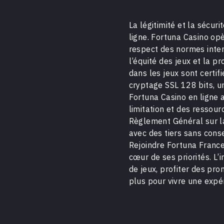
La légitimité et la sécur
ligne. Fortuna Casino opè
respect des normes intern
l’équité des jeux et la 
dans les jeux sont certi
cryptage SSL 128 bits, u
Fortuna Casino en ligne 
limitation et des ressou
Règlement Général sur l
avec des tiers sans cons
Rejoindre Fortuna France 
cœur de ses priorités. L
de jeux, profiter des pr
plus pour vivre une expé