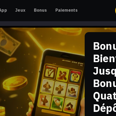
App
Jeux
Bonus
Paiements
Bonu
Bien
Jusq
Bonu
Quat
Dépô