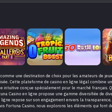
comme une destination de choix pour les amateurs de jeux 
isée. Cette plateforme de casino en ligne légal combine 
Play now
e intuitive conçue spécialement pour le marché français. 
Play now
rtuna Casino en ligne propose une gamme diversifiée de dive
Play now
 ligne repose sur son engagement envers la transparence, l
 avis Fortuna Casino, nous explorons les éléments qui font