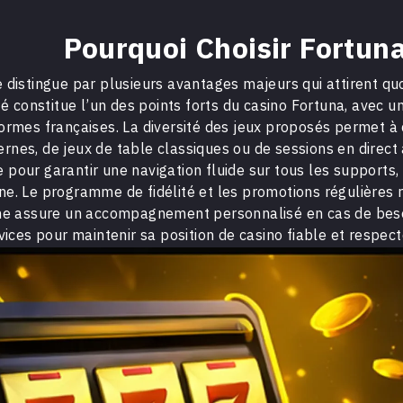
Pourquoi Choisir Fortun
 distingue par plusieurs avantages majeurs qui attirent q
té constitue l’un des points forts du casino Fortuna, avec un
ormes françaises. La diversité des jeux proposés permet à c
es, de jeux de table classiques ou de sessions en direct a
pour garantir une navigation fluide sur tous les supports,
e. Le programme de fidélité et les promotions régulières 
one assure un accompagnement personnalisé en cas de beso
vices pour maintenir sa position de casino fiable et respecté