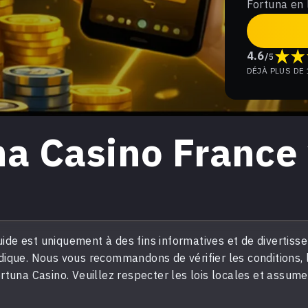
Fortuna en 
4.6
/
5
DÉJÀ PLUS DE
a Casino France 
uide est uniquement à des fins informatives et de divertiss
idique. Nous vous recommandons de vérifier les conditions, 
Fortuna Casino. Veuillez respecter les lois locales et assum