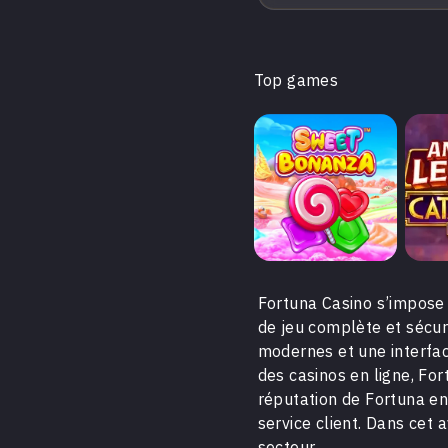
Top games
Fortuna Casino s’impose 
de jeu complète et sécur
Play now
modernes et une interfac
des casinos en ligne, Fo
réputation de Fortuna en
service client. Dans cet