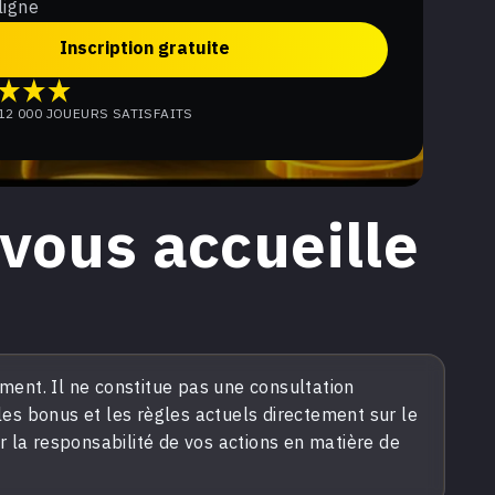
ligne
Inscription gratuite
 12 000 JOUEURS SATISFAITS
vous accueille
ement. Il ne constitue pas une consultation
les bonus et les règles actuels directement sur le
er la responsabilité de vos actions en matière de