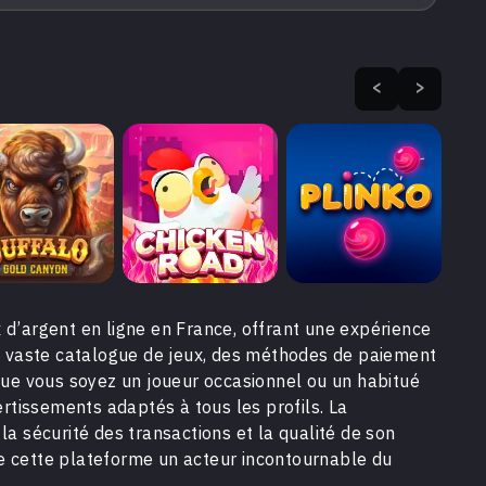
<
>
d’argent en ligne en France, offrant une expérience
Play now
un vaste catalogue de jeux, des méthodes de paiement
Play now
Que vous soyez un joueur occasionnel ou un habitué
Play now
rtissements adaptés à tous les profils. La
a sécurité des transactions et la qualité de son
 de cette plateforme un acteur incontournable du