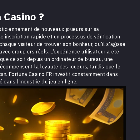
a Casino ?
uotidiennement de nouveaux joueurs sur sa
e inscription rapide et un processus de vérification
haque visiteur de trouver son bonheur, qu’il s’agisse
vec croupiers réels. L’expérience utilisateur a été
 que ce soit depuis un ordinateur de bureau, une
récompensent la loyauté des joueurs, tandis que le
in. Fortuna Casino FR investit constamment dans
 dans l’industrie du jeu en ligne.