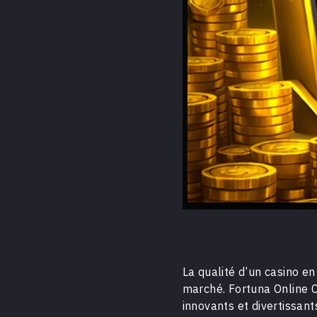
La qualité d’un casino e
marché. Fortuna Online C
innovants et divertissant