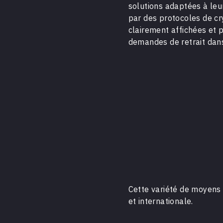
solutions adaptées à leu
par des protocoles de cr
clairement affichées et p
demandes de retrait dans 
Cette variété de moyens 
et internationale.