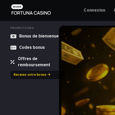
Connexion
PROMOTIONS
Bonus de bienvenue
Codes bonus
Offres de
remboursement
Recevez votre bonus