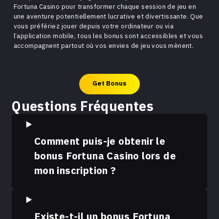
Fortuna Casino pour transformer chaque session de jeu en
une aventure potentiellement lucrative et divertissante. Que
vous préfériez jouer depuis votre ordinateur ou via
l’application mobile, tous les bonus sont accessibles et vous
accompagnent partout où vos envies de jeu vous mènent.
Get Bonus
Questions Fréquentes
Comment puis-je obtenir le
bonus Fortuna Casino lors de
mon inscription ?
Existe-t-il un bonus Fortuna