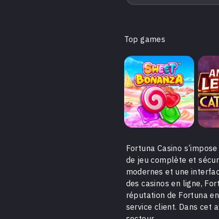
Top games
Fortuna Casino s’impose 
de jeu complète et sécur
Play now
modernes et une interfac
des casinos en ligne, Fo
réputation de Fortuna en
service client. Dans cet