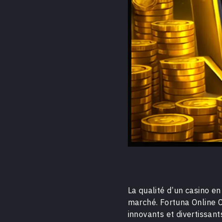
La qualité d’un casino e
marché. Fortuna Online C
innovants et divertissant