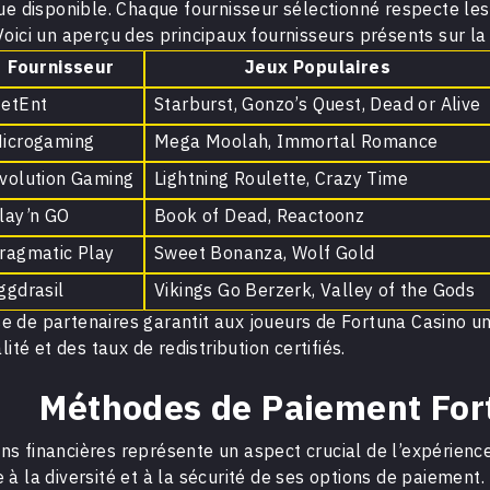
 disponible. Chaque fournisseur sélectionné respecte les 
 Voici un aperçu des principaux fournisseurs présents sur la
Fournisseur
Jeux Populaires
etEnt
Starburst, Gonzo’s Quest, Dead or Alive
icrogaming
Mega Moolah, Immortal Romance
volution Gaming
Lightning Roulette, Crazy Time
lay’n GO
Book of Dead, Reactoonz
ragmatic Play
Sweet Bonanza, Wolf Gold
ggdrasil
Vikings Go Berzerk, Valley of the Gods
se de partenaires garantit aux joueurs de Fortuna Casino u
té et des taux de redistribution certifiés.
Méthodes de Paiement For
ns financières représente un aspect crucial de l’expérience
e à la diversité et à la sécurité de ses options de paiement