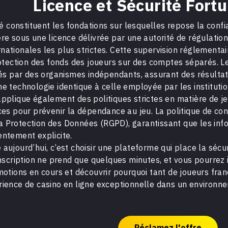
Licence et Sécurité Fort
ité constituent les fondations sur lesquelles repose la con
re sous une licence délivrée par une autorité de régulation
ationales les plus strictes. Cette supervision réglementair
protection des fonds des joueurs sur des comptes séparés. 
fiés par des organismes indépendants, assurant des résultat
ne technologie identique à celle employée par les instituti
applique également des politiques strictes en matière de j
rces pour prévenir la dépendance au jeu. La politique de co
a Protection des Données (RGPD), garantissant que les inf
entement explicite.
aujourd’hui, c’est choisir une plateforme qui place la sécur
’inscription ne prend que quelques minutes, et vous pourr
omotions en cours et découvrir pourquoi tant de joueurs fra
rience de casino en ligne exceptionnelle dans un environn