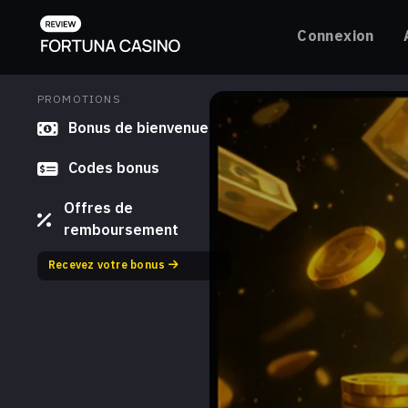
Connexion
PROMOTIONS
Bonus de bienvenue
Codes bonus
Offres de
remboursement
Recevez votre bonus