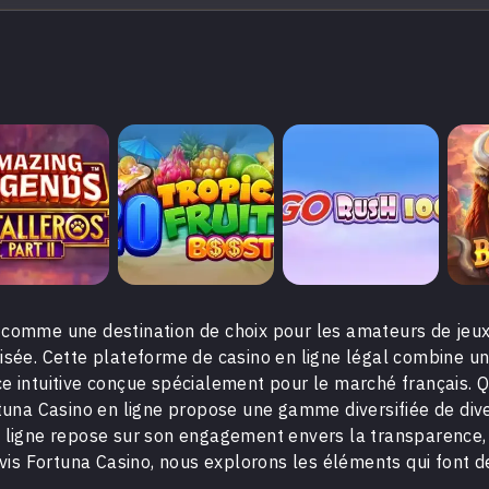
comme une destination de choix pour les amateurs de jeux 
isée. Cette plateforme de casino en ligne légal combine 
Play now
e intuitive conçue spécialement pour le marché français. 
Play now
rtuna Casino en ligne propose une gamme diversifiée de dive
Play now
 ligne repose sur son engagement envers la transparence, l
 avis Fortuna Casino, nous explorons les éléments qui font